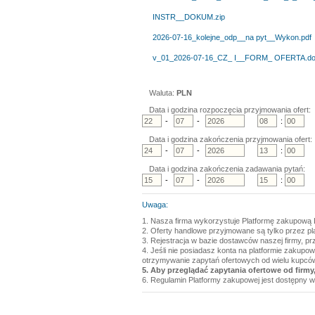
INSTR__DOKUM.zip
2026-07-16_kolejne_odp__na pyt__Wykon.pdf
v_01_2026-07-16_CZ_ I__FORM_ OFERTA.d
Waluta:
PLN
Data i godzina rozpoczęcia przyjmowania ofert:
-
-
:
Data i godzina zakończenia przyjmowania ofert:
-
-
:
Data i godzina zakończenia zadawania pytań:
-
-
:
Uwaga:
1. Nasza firma wykorzystuje Platformę zakupową 
2. Oferty handlowe przyjmowane są tylko przez p
3. Rejestracja w bazie dostawców naszej firmy, pr
4. Jeśli nie posiadasz konta na platformie zakupo
otrzymywanie zapytań ofertowych od wielu kupcó
5. Aby przeglądać zapytania ofertowe od firmy,
6. Regulamin Platformy zakupowej jest dostępny w