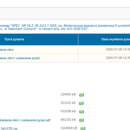
towego "SPEC. NR NLZ-JR.2113.7.2026_na „Modernizacja aparatury pomiarowej 8 systemów po
o., w Świerżach Górnych”, w ramach proj. inw. Id E-2026-531"
Tytuł pytania
Data wysłania pyt
2026-07-08 13:3
ania ofert
2026-07-08 13:3
ania ofert i zadawania pytań.
234455 kB
Zapisz
521132 kB
Zapisz
519188 kB
Zapisz
481310 kB
ładania ofert i zadawania pytań.pdf
Zapisz
4118658 kB
_NA STR.zip