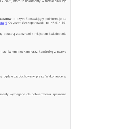
7.2026, które to dokumenty w formie pliku zip
onawców
, o czym Zamawiający poinformuje za
ea.pl
Krzysztof Szczepanowski, tel. 48 614-19-
wcy zostaną zapoznani z miejscem świadczenia
 wzmacnianymi noskami oraz kamizelkę z nazwą
any będzie za dochowany przez Wykonawcę w
menty wymagane dla potwierdzenia spełnienia