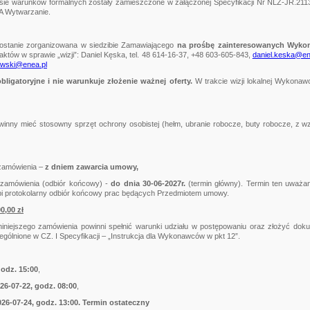
ie warunków formalnych zostały zamieszczone w załączonej Specyfikacji Nr NLZ-JR.2113.
A Wytwarzanie.
 zostanie zorganizowana w siedzibie Zamawiającego
na prośbę zainteresowanych Wyk
któw w sprawie „wizji”: Daniel Kęska, tel. 48 614-16-37, +48 603-605-843,
daniel.keska@en
owski@enea.pl
obligatoryjne i nie warunkuje złożenie ważnej oferty.
W trakcie wizji lokalnej Wykona
powinny mieć stosowny sprzęt ochrony osobistej (hełm, ubranie robocze, buty robocze, z
zamówienia –
z dniem zawarcia umowy,
 zamówienia (odbiór końcowy) -
do dnia 30-06-2027r.
(termin główny). Termin ten uważ
pi protokolarny odbiór końcowy prac będących Przedmiotem umowy.
00,00 zł
niejszego zamówienia powinni spełnić warunki udziału w postępowaniu oraz złożyć doku
ólnione w CZ. I Specyfikacji – „Instrukcja dla Wykonawców w pkt 12”.
godz. 15:00
,
26-07-22, godz. 08:00
,
026-07-24
, godz. 13:00. Termin ostateczny