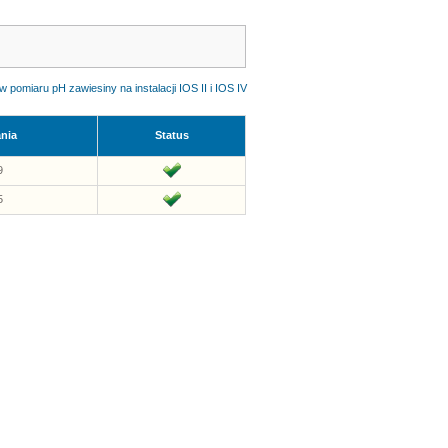
miaru pH zawiesiny na instalacji IOS II i IOS IV
ania
Status
9
5