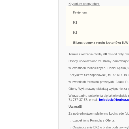
Kryterium oceny ofert:
Kryterium:
K1
K2
Bilans oceny z tytułu kryteriów: K/W
Termin związania ofertą:
60 dni
od daty otw
Osoby upoważnione ze strony Zamawiając
w kwestiach technicznych -Daniel Kęska, t
-Krzysztof Szczepanowski, tel. 48 614-19
w kwestiach formalno-prawnych -Jacek Rub
Oferty Wykonawcy składają wyłącznie za 
W przypadku pojawienia się jakichkolwiek t
71 787-37-57; e-mail:
helpdesk@logintra
Uwaga!!!
Za pośrednictwem platformy Logintrade (
→ uzupełniony Formularz Oferta,
→ Oświadczenie EPZ o braku podstaw wykl