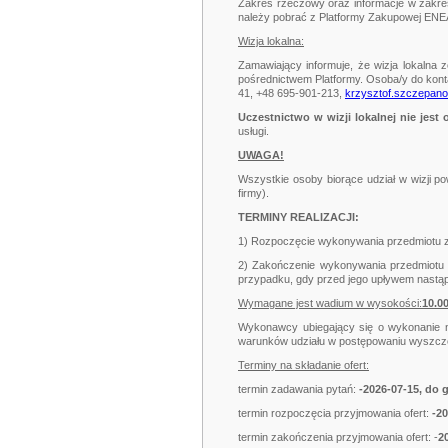
Zakres rzeczowy oraz informacje w zakres
należy pobrać z Platformy Zakupowej ENE
Wizja lokalna:
Zamawiający informuje, że wizja lokalna
pośrednictwem Platformy. Osoba/y do konta
41, +48 695-901-213,
krzysztof.szczepan
Uczestnictwo w wizji lokalnej nie jest 
usługi.
UWAGA!
Wszystkie osoby biorące udział w wizji 
firmy).
TERMINY REALIZACJI:
1) Rozpoczęcie wykonywania przedmiotu 
2) Zakończenie wykonywania przedmiotu
przypadku, gdy przed jego upływem nastą
Wymagane jest wadium w wysokości:
10
.0
Wykonawcy ubiegający się o wykonanie ni
warunków udziału w postępowaniu wyszczeg
Terminy na składanie ofert:
termin zadawania pytań:
-
2026-07-15, do 
termin rozpoczęcia przyjmowania ofert:
-
20
termin zakończenia przyjmowania ofert: -
2