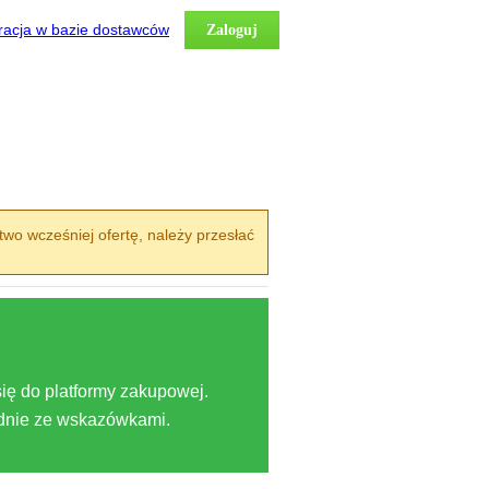
racja w bazie dostawców
Zaloguj
two wcześniej ofertę, należy przesłać
ię do platformy zakupowej.
odnie ze wskazówkami.