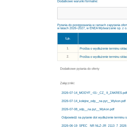
Dodatkowe warunki formalne:
Pytania do postępowania w ramach zapytania ofer
w latach 2026÷2027, w ENEA Wytwarzanie sp. z o.
Lp.
1.
Prośba o wydłużenie terminu skład
2.
Prośba o wydłużenie terminu skład
Dodatkowe pytania do oferty
Załączniki:
2026-07-14_MODYF_-01-_CZ_ II_ZAKRES.pdf
2026-07-14_kolejne_odp__na pyt__Wykon.pdf
2026-07-08_odp__na pyt__Wykon.pdf
Odpowiedż na pytanie dot wydłużenie terminu sk
2026-06-19_SPEC_ NR NLZ-JR_2113_7_2026