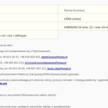
Nazwa Kryterium:
CENA (netto)
GWARANCJA (min. 12 ÷ max. 24 m
 = K1 + K2 = 100%/pkt
arcia ofert.
ego do kontaktowania się z Wykonawcami:
el. 48 614-16-37, +48 603-605-843,
daniel.keska@enea.pl
-41, +48 695-901-213,
krzysztof.szczepanowski@enea.pl
a, tel. 48 614-10-09, +48 887-467-151,
jacek.ruba@enea.pl
pośrednictwem Platformy Zakupowej ENEA Wytwarzanie/Logintrade.
rudności uniemożliwiających złożenie oferty, proszę o kontakt z obsługą platformy Logintra
de.net
dotyczy wszystkich Wykonawców) należy złożyć:
uczenia oraz spełnieniu warunków udziału w postępowaniu,