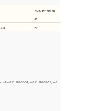
Waga
(W-%/pkt)
80
-ce)
20
de: tel.+48 71 787-35-34; +48 71 787-37-27; +48