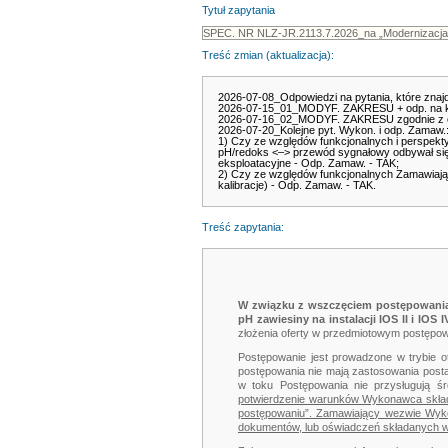
Tytuł zapytania
Treść zmian (aktualizacja):
2026-07-08_Odpowiedzi na pytania, które znajduj
2026-07-15_01_MODYF. ZAKRESU + odp. na ko
2026-07-16_02_MODYF. ZAKRESU zgodnie z odpo
2026-07-20_Kolejne pyt. Wykon. i odp. Zamaw.
1) Czy ze względów funkcjonalnych i perspekt
pH/redoks <–> przewód sygnałowy odbywał się
eksploatacyjne - Odp. Zamaw. - TAK;
2) Czy ze względów funkcjonalnych Zamawiając
kalibracje) - Odp. Zamaw. - TAK.
Treść zapytania:
W związku z wszczęciem postępowani
pH zawiesiny na instalacji IOS II i IO
złożenia oferty w przedmiotowym postępow
Postępowanie jest prowadzone w trybie 
postępowania nie mają zastosowania post
w toku Postępowania nie przysługują ś
potwierdzenie warunków Wykonawca składa 
postępowaniu”. Zamawiający wezwie Wykon
dokumentów, lub oświadczeń składanych w 