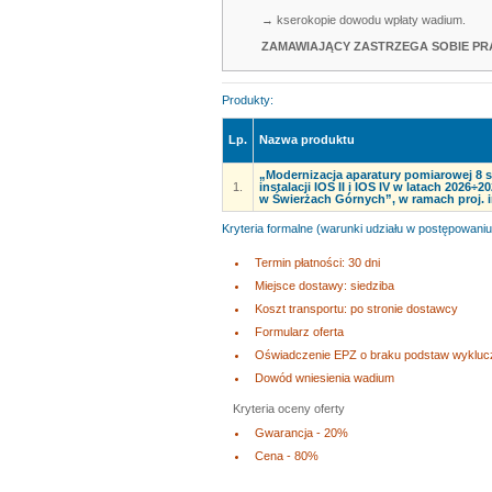
→ kserokopie dowodu wpłaty wadium.
ZAMAWIAJĄCY ZASTRZEGA SOBIE PR
Produkty:
Lp.
Nazwa produktu
„Modernizacja aparatury pomiarowej 8
1.
instalacji IOS II i IOS IV w latach 2026÷
w Świerżach Górnych”, w ramach proj. i
Kryteria formalne (warunki udziału w postępowaniu
Termin płatności: 30 dni
Miejsce dostawy: siedziba
Koszt transportu: po stronie dostawcy
Formularz oferta
Oświadczenie EPZ o braku podstaw wyklucz
Dowód wniesienia wadium
Kryteria oceny oferty
Gwarancja - 20%
Cena - 80%