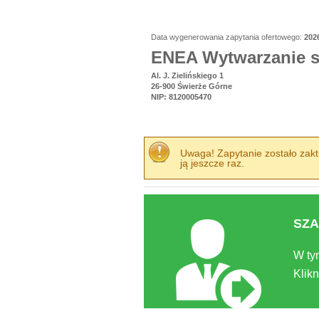
Data wygenerowania zapytania ofertowego:
202
ENEA Wytwarzanie sp
Al. J. Zielińskiego 1
26-900 Świerże Górne
NIP: 8120005470
Uwaga! Zapytanie zostało zaktu
ją jeszcze raz.
SZA
W ty
Klikn