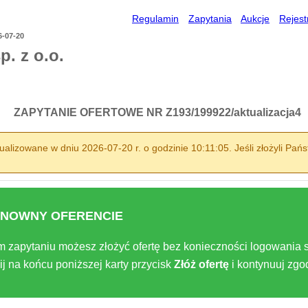
Regulamin
Zapytania
Aukcje
Rejest
6-07-20
. z o.o.
ZAPYTANIE OFERTOWE NR Z193/199922/aktualizacja4
alizowane w dniu 2026-07-20 r. o godzinie 10:11:05. Jeśli złożyli Pańs
NOWNY OFERENCIE
m zapytaniu możesz złożyć ofertę bez konieczności logowania s
ij na końcu poniższej karty przycisk
Złóż ofertę
i kontynuuj zg