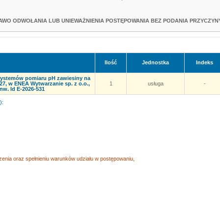
AWO ODWOŁANIA LUB UNIEWAŻNIENIA POSTĘPOWANIA BEZ PODANIA PRZYCZYNY
Ilość
Jednostka
Indeks
 systemów pomiaru pH zawiesiny na
2027, w ENEA Wytwarzanie sp. z o.o.,
1
usługa
-
nw. Id E-2026-531
):
enia oraz spełnieniu warunków udziału w postępowaniu,