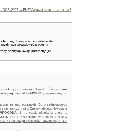
sfer danych na połączeniu elektroda
iektowej mogą powodować problemy
rody pamiętały swoje parametry (np.
a aparatury pomiarowej 8 systemów pomiaru
ach proj. inw. Id E-2026-531
,
zapraszamy do
anymi na jego podstawie. Do przedmiotowego
z czym, na czynności Zamawiającego dokonane
DWRÓCONĄ,
tj. na etapie składania ofert, na
ykluczenia oraz spełnieniu warunków udziału w
nienia Podmiotowych Środków Dowodowych, lub