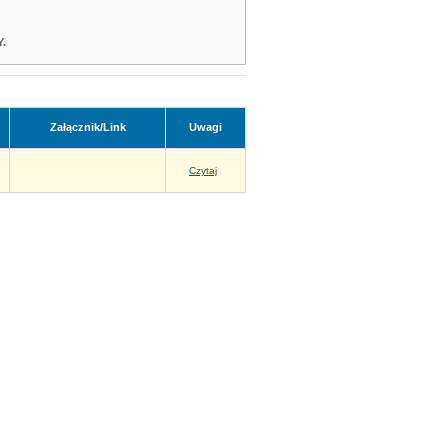
.
Załącznik/Link
Uwagi
Czytaj