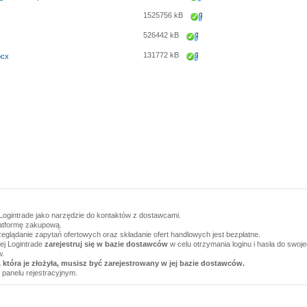
Zapisz
1525756 kB
Zapisz
526442 kB
Zapisz
131772 kB
ocx
Zapisz
Logintrade jako narzędzie do kontaktów z dostawcami.
latformę zakupową.
zeglądanie zapytań ofertowych oraz składanie ofert handlowych jest bezpłatne.
wej Logintrade
zarejestruj się w bazie dostawców
w celu otrzymania loginu i hasła do swoj
w.
 która je złożyła, musisz być zarejestrowany w jej bazie dostawców.
 panelu rejestracyjnym.