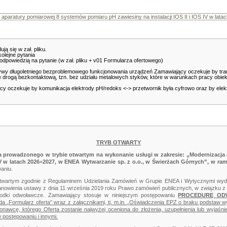
ą się w zał. pliku.
lejne pytania
wiedzią na pytanie (w zał. pliku + v01 Formularza ofertowego)
:
ywy długoletniego bezproblemowego funkcjonowania urządzeń Zamawiający oczekuje by tran
 drogą bezkontaktową, tzn. bez udziału metalowych styków, które w warunkach pracy ob
y oczekuje by komunikacja elektrody pH/redoks <-> przetwornik była cyfrowo oraz by elekt
TRYB OTWARTY
a prowadzonego w trybie otwartym
na wykonanie usługi w zakresie: „Modernizacj
S IV w latach 2026÷2027, w ENEA Wytwarzanie sp. z o.o., w Świerżach Górnych”, w ram
aniu.
otwartym zgodnie z Regulaminem Udzielania Zamówień w Grupie ENEA i Wytycznymi wyd
anowienia ustawy z dnia 11 września 2019 roku Prawo zamówień publicznych, w związku 
rodki odwoławcze. Zamawiający stosuje w niniejszym postępowaniu
PROCEDURĘ O
„Formularz oferta” wraz z załącznikami, tj. m.in. „Oświadczenia EPZ o braku podstaw w
awcę, którego Oferta zostanie najwyżej oceniona do złożenia, uzupełnienia lub wyjaś
postępowaniu i innymi.