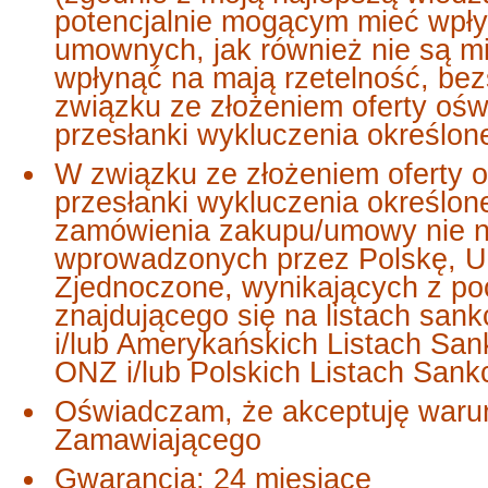
potencjalnie mogącym mieć wp
umownych, jak również nie są m
wpłynąć na mają rzetelność, be
związku ze złożeniem oferty oś
przesłanki wykluczenia określon
W związku ze złożeniem oferty 
przesłanki wykluczenia określo
zamówienia zakupu/umowy nie n
wprowadzonych przez Polskę, U
Zjednoczone, wynikających z po
znajdującego się na listach san
i/lub Amerykańskich Listach San
ONZ i/lub Polskich Listach Sank
Oświadczam, że akceptuję warun
Zamawiającego
Gwarancja: 24 miesiące