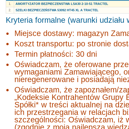
1.
AMORTYZATOR BEZPIECZENSTWA LSA30 2-10-51 TRACTEL
2.
SZELKI BEZPIECZEŃSTWA 53092 HT45 XL A TRACTEL
Kryteria formalne (warunki udziału
Miejsce dostawy: magazyn Zam
Koszt transportu: po stronie dos
Termin płatności: 30 dni
Oświadczam, że oferowane przez
wymaganiami Zamawiającego, ory
nieregenerowane i posiadają ni
Oświadczam, że zapoznałem/zap
„Kodeksie Kontrahentów Grupy E
Spółki* w treści aktualnej na dz
ich przestrzegania w relacjach
szczególności: Oświadczam, iż 
(zgodnie z moją najlepszą wiedz