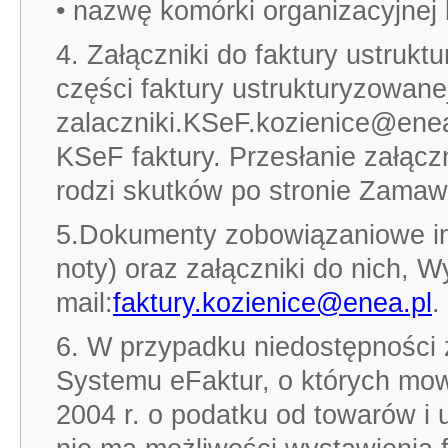
• nazwę komórki organizacyjnej 
4. Załączniki do faktury ustrukt
części faktury ustrukturyzowan
zalaczniki.KSeF.kozienice@enea
KSeF faktury. Przesłanie załą
rodzi skutków po stronie Zamaw
5.Dokumenty zobowiązaniowe inn
noty) oraz załączniki do nich, 
mail:
faktury.kozienice@enea.pl
.
6. W przypadku niedostępności
Systemu eFaktur, o których mow
2004 r. o podatku od towarów 