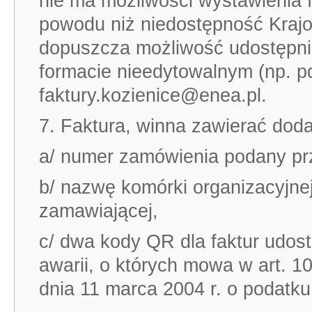
nie ma możliwości wystawienia f
powodu niż niedostępność Kraj
dopuszcza możliwość udostępnien
formacie nieedytowalnym (np. pdf
faktury.kozienice@enea.pl.
7. Faktura, winna zawierać dod
a/ numer zamówienia podany p
b/ nazwę komórki organizacyjnej
zamawiającej,
c/ dwa kody QR dla faktur udostę
awarii, o których mowa w art. 10
dnia 11 marca 2004 r. o podatku