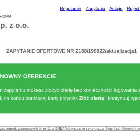
Regulamin
Zapytania
Aukcje
Rejest
5-12-04
. z o.o.
ZAPYTANIE OFERTOWE NR Z168/199922/aktualizacja1
NOWNY OFERENCIE
m zapytaniu możesz złożyć ofertę bez konieczności logowania s
ij na końcu poniższej karty przycisk
Złóż ofertę
i kontynuuj zg