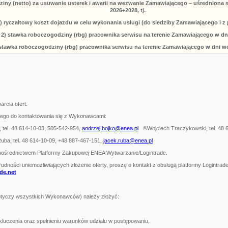
iny (netto) za usuwanie usterek i awarii na wezwanie Zamawiającego – uśredniona 
2026÷2028, tj.
1)
ryczałtowy koszt dojazdu w celu wykonania usługi (do siedziby Zamawiającego i z
2)
stawka roboczogodziny (rbg) pracownika serwisu na terenie Zamawiającego w dn
stawka roboczogodziny (rbg) pracownika serwisu na terenie Zamawiającego w dni w
arcia ofert.
ego do kontaktowania się z Wykonawcami:
, tel. 48 614-10-03, 505-542-954,
andrzej.bojko@enea.pl
®Wojciech Traczykowski, tel. 48 
ba, tel. 48 614-10-09, +48 887-467-151,
jacek.ruba@enea.pl
pośrednictwem Platformy Zakupowej ENEA Wytwarzanie/Logintrade.
rudności uniemożliwiających złożenie oferty, proszę o kontakt z obsługą platformy Logintrad
de.net
dotyczy wszystkich Wykonawców) należy złożyć:
uczenia oraz spełnieniu warunków udziału w postępowaniu,