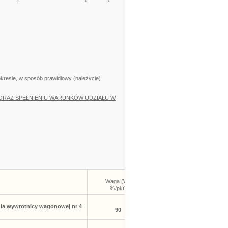
 okresie, w sposób prawidłowy (należycie)
ORAZ SPEŁNIENIU WARUNKÓW UDZIAŁU W
Waga (
W
-
%/pkt)
la wywrotnicy wagonowej nr 4
90