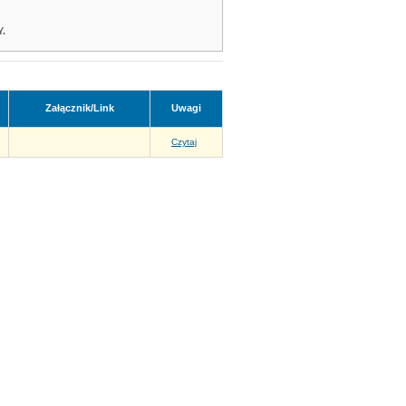
.
Załącznik/Link
Uwagi
Czytaj