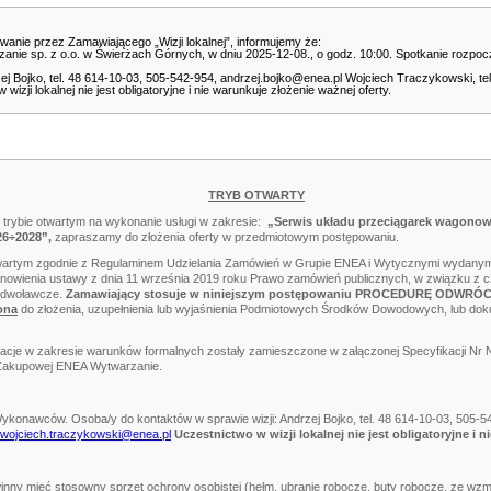
nie przez Zamawiającego „Wizji lokalnej”, informujemy że:
zanie sp. z o.o. w Świerżach Górnych, w dniu 2025-12-08., o godz. 10:00. Spotkanie rozpocz
ej Bojko, tel. 48 614-10-03, 505-542-954, andrzej.bojko@enea.pl Wojciech Traczykowski, tel
zji lokalnej nie jest obligatoryjne i nie warunkuje złożenie ważnej oferty.
TRYB OTWARTY
trybie otwartym na wykonanie usługi w zakresie:
„Serwis układu przeciągarek wagonowy
26÷2028”
,
zapraszamy do złożenia oferty w przedmiotowym postępowaniu.
twartym zgodnie z Regulaminem Udzielania Zamówień w Grupie ENEA i Wytycznymi wydanym
anowienia ustawy z dnia 11 września 2019 roku Prawo zamówień publicznych, w związku 
 odwoławcze.
Zamawiający stosuje w niniejszym postępowaniu PROCEDURĘ ODWRÓ
ona
do złożenia, uzupełnienia lub wyjaśnienia Podmiotowych Środków Dowodowych, lub do
acje w zakresie warunków formalnych zostały zamieszczone w załączonej Specyfikacji Nr 
y Zakupowej ENEA Wytwarzanie.
Wykonawców. Osoba/y do kontaktów w sprawie wizji:
Andrzej Bojko, tel. 48 614-10-03, 505-
wojciech.traczykowski@enea.pl
Uczestnictwo w wizji lokalnej nie jest obligatoryjne i 
owinny mieć stosowny sprzęt ochrony osobistej (hełm, ubranie robocze, buty robocze, ze w