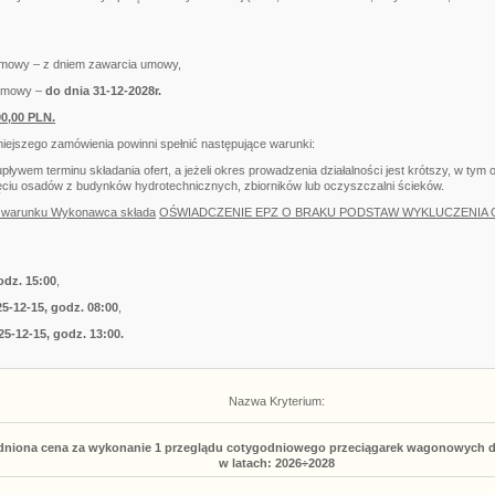
umowy – z dniem zawarcia umowy,
 umowy –
do dnia 31-12-2028r.
00,00 PLN.
iejszego zamówienia powinni spełnić następujące warunki:
 upływem terminu składania ofert, a jeżeli okres prowadzenia działalności jest krótszy, w tym
ięciu osadów z budynków hydrotechnicznych, zbiorników lub oczyszczalni ścieków.
nie warunku Wykonawca składa
OŚWIADCZENIE EPZ O BRAKU PODSTAW WYKLUCZENIA 
odz. 15:00
,
25-12-15, godz. 08:00
,
25-12-15
, godz. 13:00.
Nazwa Kryterium:
dniona
cena za wykonanie 1 przeglądu cotygodniowego przeciągarek wagonowych d
w latach: 2026÷2028