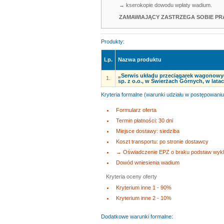
→ kserokopie dowodu wpłaty wadium.
ZAMAWIAJĄCY ZASTRZEGA SOBIE PR
Produkty:
Lp.
Nazwa produktu
„Serwis układu przeciągarek wagonowyc
1.
sp. z o.o., w Świerżach Górnych, w lata
Kryteria formalne (warunki udziału w postępowaniu
Formularz oferta
Termin płatności: 30 dni
Miejsce dostawy: siedziba
Koszt transportu: po stronie dostawcy
→ Oświadczenie EPZ o braku podstaw wyklu
Dowód wniesienia wadium
Kryteria oceny oferty
Kryterium inne 1 - 90%
Kryterium inne 2 - 10%
Dodatkowe warunki formalne: