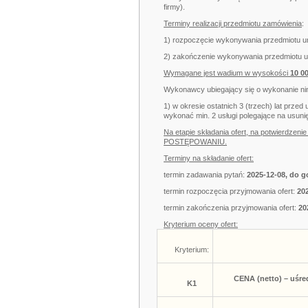
firmy).
Terminy realizacji przedmiotu zamówienia
:
1) rozpoczęcie wykonywania przedmiotu 
2) zakończenie wykonywania przedmiotu
Wymagane jest wadium w wysokości
10 0
Wykonawcy ubiegający się o wykonanie nin
1) w okresie ostatnich 3 (trzech) lat przed
wykonać min. 2 usługi polegające na usun
Na etapie składania ofert, na potwierdze
POSTĘPOWANIU.
Terminy na składanie ofert:
termin zadawania pytań:
2025-12-08, do g
termin rozpoczęcia przyjmowania ofert:
20
termin zakończenia przyjmowania ofert:
20
Kryterium oceny ofert:
Kryterium:
CENA
(netto)
– uśre
K1