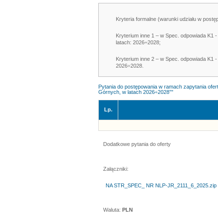
Kryteria formalne (warunki udziału w postę
Kryterium inne 1 – w Spec. odpowiada K1 
latach: 2026÷2028;
Kryterium inne 2 – w Spec. odpowiada K1 
2026÷2028.
Pytania do postępowania w ramach zapytania ofe
Górnych, w latach 2026÷2028”"
Lp.
Dodatkowe pytania do oferty
Załączniki:
NA STR_SPEC_ NR NLP-JR_2111_6_2025.zip
Waluta:
PLN