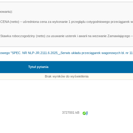
powaniu):
- CENA (netto) – uśredniona cena za wykonanie 1 przeglądu cotygodniowego przeciągarek
- Stawka roboczogodziny (netto) za usuwanie usterek i awarii na wezwanie Zamawiającego –
rtowego "SPEC. NR NLP-JR.2111.6.2025_„Serwis układu przeciągarek wagonowych bl. nr 11
Tytuł pytania
Brak wyników do wyświetlenia
3727001 kB
Zapisz