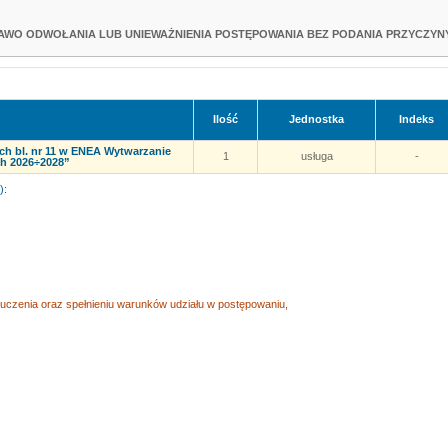
AWO ODWOŁANIA LUB UNIEWAŻNIENIA POSTĘPOWANIA BEZ PODANIA PRZYCZYNY
Ilość
Jednostka
Indeks
h bl. nr 11 w ENEA Wytwarzanie
1
usługa
-
ch 2026÷2028”
):
czenia oraz spełnieniu warunków udziału w postępowaniu,