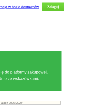
racja w bazie dostawców
Zaloguj
ię do platformy zakupowej.
odnie ze wskazówkami.