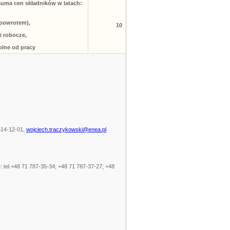
suma cen składników w latach:
 powrotem),
10
i robocze,
olne od pracy
614-12-01,
wojciech.traczykowski@enea.pl
e: tel.+48 71 787-35-34; +48 71 787-37-27; +48