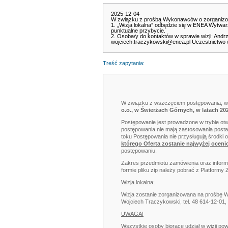
2025-12-04
W związku z prośbą Wykonawców o zorganizowa
1. „Wizja lokalna” odbędzie się w ENEA Wytwar
punktualne przybycie.
2. Osoba/y do kontaktów w sprawie wizji: Andrz
wojciech.traczykowski@enea.pl Uczestnictwo w wi
Treść zapytania:
W związku z wszczęciem postępowania, w 
o.o., w Świerżach Górnych, w latach 20
Postępowanie jest prowadzone w trybie o
postępowania nie mają zastosowania post
toku Postępowania nie przysługują środki
którego Oferta zostanie najwyżej oceni
postępowaniu.
Zakres przedmiotu zamówienia oraz inform
formie pliku zip należy pobrać z Platform
Wizja lokalna:
Wizja zostanie zorganizowana na prośbę 
Wojciech Traczykowski, tel. 48 614-12-01,
UWAGA!
Wszystkie osoby biorące udział w wizji p