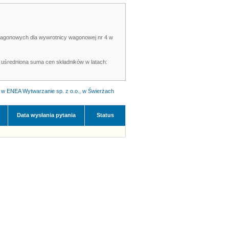
 wagonowych dla wywrotnicy wagonowej nr 4 w
 uśredniona suma cen składników w latach:
 w ENEA Wytwarzanie sp. z o.o., w Świerżach
Data wysłania pytania
Status