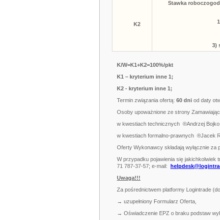
Stawka roboczogodz
K2
3)
K/W=K1+K2=100%/pkt
K1 – kryterium inne 1;
K2 - kryterium inne 1;
Termin związania ofertą:
60 dni
od daty otw
Osoby upoważnione ze strony Zamawiając
w kwestiach technicznych
®
Andrzej Bojko
w kwestiach formalno-prawnych ®Jacek Ru
Oferty Wykonawcy składają wyłącznie za 
W przypadku pojawienia się jakichkolwiek t
71 787-37-57; e-mail:
helpdesk@logintra
Uwaga!!!
Za pośrednictwem platformy Logintrade (
→ uzupełniony Formularz Oferta,
→ Oświadczenie EPZ o braku podstaw wykl