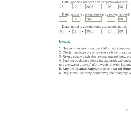
Data i godzina rozpoczęcia przyjmowania ofert:
-
-
:
Data i godzina zakończenia przyjmowania ofert:
-
-
:
Data i godzina zakończenia zadawania pytań:
-
-
:
Uwaga:
1. Nasza firma wykorzystuje Platformę zakupową 
2. Oferty handlowe przyjmowane są tylko przez p
3. Rejestracja w bazie dostawców naszej firmy, pr
4. Jeśli nie posiadasz konta na platformie zakupo
otrzymywanie zapytań ofertowych od wielu kupcó
5. Aby przeglądać zapytania ofertowe od firmy,
6. Regulamin Platformy zakupowej jest dostępny w