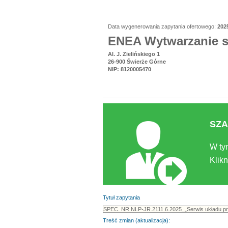
Data wygenerowania zapytania ofertowego:
202
ENEA Wytwarzanie sp
Al. J. Zielińskiego 1
26-900 Świerże Górne
NIP: 8120005470
SZA
W ty
Klikn
Tytuł zapytania
Treść zmian (aktualizacja):