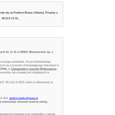
nie się na Portierni Bramy Głównej. Prosimy o
. 48 614-12-01,
ch bl. nr 11 w ENEA Wytwarzanie sp. z
i na jego podstawie. Do przedmiotowego
z czym na czynności Zamawiającego dokonane w
CONĄ,
tj.
Zamawiający wezwie Wykonawcę,
kumentów, lub oświadczeń składanych w
NLP-JR.2111.6.2025, które to dokumenty w
542-954,
andrzej.bojko@enea.pl
nie warunkuje złożenie ważnej oferty.
zmacnianymi noskami oraz kamizelkę z nazwą